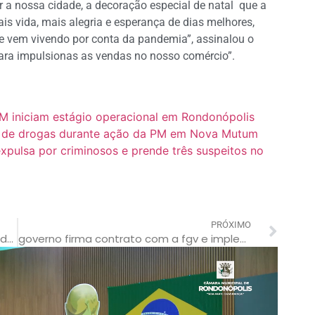
ar a nossa cidade, a decoração especial de natal que a
is vida, mais alegria e esperança de dias melhores,
e vem vivendo por conta da pandemia”, assinalou o
 para impulsionas as vendas no nosso comércio”.
M iniciam estágio operacional em Rondonópolis
co de drogas durante ação da PM em Nova Mutum
 expulsa por criminosos e prende três suspeitos no
PRÓXIMO
homem é preso pela pm por porte ilegal de arma de fogo em área rural
governo firma contrato com a fgv e implementa método de ensino inovador na rede estadual