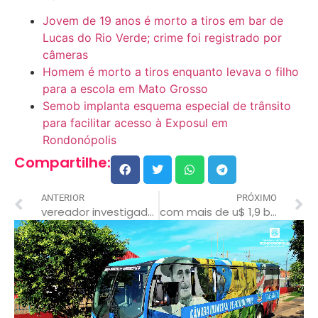
Jovem de 19 anos é morto a tiros em bar de
Lucas do Rio Verde; crime foi registrado por
câmeras
Homem é morto a tiros enquanto levava o filho
para a escola em Mato Grosso
Semob implanta esquema especial de trânsito
para facilitar acesso à Exposul em
Rondonópolis
Compartilhe:
ANTERIOR
PRÓXIMO
vereador investigador gerson fez indicação e prefeitura recupera pavimentação asfáltica no conjunto são josé
com mais de u$ 1,9 bi em 2021, rondonópolis é maior exportador de mt e 19º do brasil