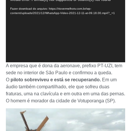
de
Fazer download do arquivo: https://riovermelhotv.com.br/wp-
vídeo
content/uploads/2021/12/WhatsApp-Video-2021-12-11-at-09.18.00.mp4?_=1
A empresa que é dona da aeronave, prefixo PT-UZI, tem
sede no interior de São Paulo e confirmou a queda.
O
piloto sobreviveu e está se recuperando.
Em um
áudio também compartilhado, ele que sofreu duas
fraturas, uma na clavícula e em outra em uma das pernas.
O homem é morador da cidade de Votuporanga (SP).