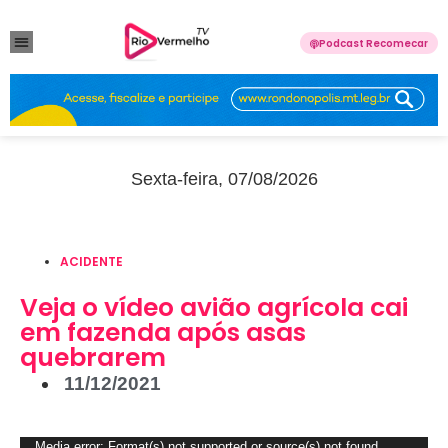
Podcast Recomecar
VIOLÊNCIA DOMÉSTICA
ANUNCIE CONOSCO
Sexta-feira, 07/08/2026
ACIDENTE
Veja o vídeo avião agrícola cai
em fazenda após asas
quebrarem
11/12/2021
Tocador
Media error: Format(s) not supported or source(s) not found