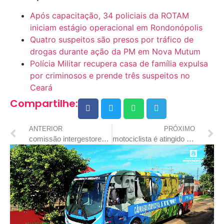
Após capacitação, 34 policiais da ROTAM
iniciam estágio operacional em Rondonópolis
Quatro suspeitos são presos por tráfico de
drogas durante ação da PM em Nova Mutum
Polícia Militar recupera casa de família expulsa
por criminosos e prende três suspeitos no
Ceará
Compartilhe:
ANTERIOR
PRÓXIMO
comissão intergestores bipartite aprova 32 propostas para o programa mais mt cirurgias
motociclista é atingido por carro e motorista foge mt