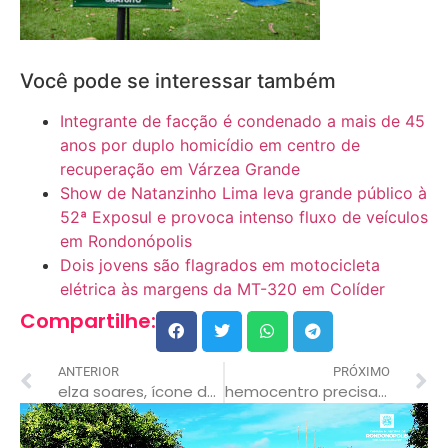
Você pode se interessar também
Integrante de facção é condenado a mais de 45
anos por duplo homicídio em centro de
recuperação em Várzea Grande
Show de Natanzinho Lima leva grande público à
52ª Exposul e provoca intenso fluxo de veículos
em Rondonópolis
Dois jovens são flagrados em motocicleta
elétrica às margens da MT-320 em Colíder
Compartilhe:
ANTERIOR
PRÓXIMO
elza soares, ícone da música brasileira, morre aos 91 anos
hemocentro precisa de doadores de sangue voluntários para manter atendimento a pacientes