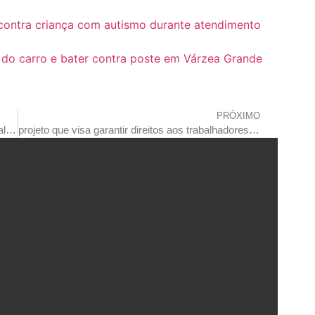
 contra criança com autismo durante atendimento
 do carro e bater contra poste em Várzea Grande
PRÓXIMO
rondonópolis estende mutirão de negociação fiscal até sexta-feira (16) da próxima semana
projeto que visa garantir direitos aos trabalhadores terceirizados da prefeitura é aprovado em primeira votação