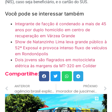
(NIS), caso seja beneficiário, e o cartão do SUS.
Você pode se interessar também
Integrante de facção é condenado a mais de 45
anos por duplo homicídio em centro de
recuperação em Várzea Grande
Show de Natanzinho Lima leva grande público à
52ª Exposul e provoca intenso fluxo de veículos
em Rondonópolis
Dois jovens são flagrados em motocicleta
elétrica às margens da MT-320 em Colíder
Compartilhe:
ANTERIOR
PRÓXIMO
agência brasil explica: como vai funcionar o vale-gás
morador de juscimeira morre em grave acidente entre carro e moto