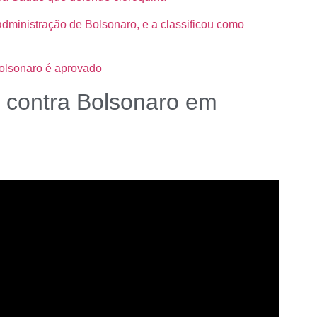
 administração de Bolsonaro, e a classificou como
olsonaro é aprovado
o contra Bolsonaro em