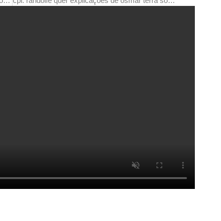
protesto contra bolsonaro acontece em rondonópolis e mais de 200 cidades – (vídeo)
cpi: randolfe quer explicações de osmar terra sobre gabinete paralelo fonte: agência senado