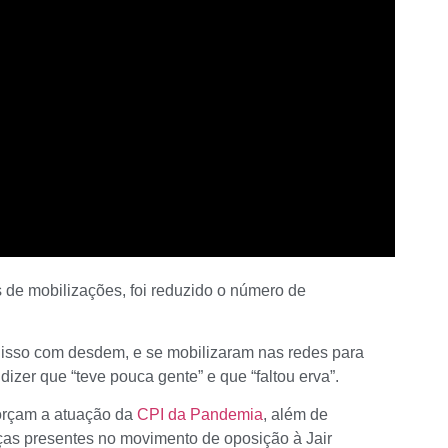
de mobilizações, foi reduzido o número de
 isso com desdem, e se mobilizaram nas redes para
dizer que “teve pouca gente” e que “faltou erva”.
forçam a atuação da
CPI da Pandemia
, além de
ças presentes no movimento de oposição à Jair