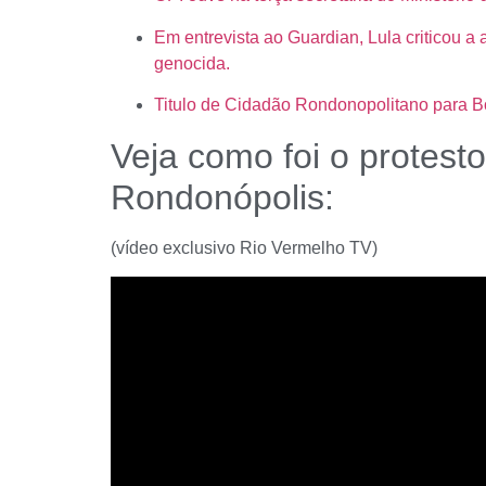
Em entrevista ao Guardian, Lula criticou a
genocida.
Titulo de Cidadão Rondonopolitano para B
Veja como foi o protest
Rondonópolis:
(vídeo exclusivo Rio Vermelho TV)