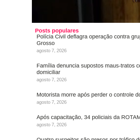
Posts populares
Polícia Civil deflagra operação contra g
Grosso
agosto 7, 2026
Família denuncia supostos maus-tratos c
domiciliar
agosto 7, 2026
Motorista morre após perder o controle 
agosto 7, 2026
Após capacitação, 34 policiais da ROTAM
agosto 7, 2026
Quatro suspeitos são presos por tráfic