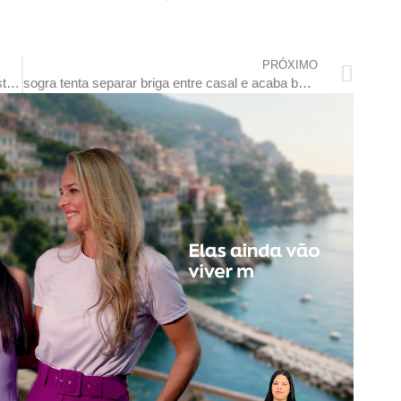
PRÓXIMO
mega-sena sorteia nesta quarta-feira prêmio estimado em r$ 12 milhões
sogra tenta separar briga entre casal e acaba baleada por genro mt