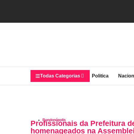
Todas Categorias
Politica
Nacion
Rondonópolis
Profissionais da Prefeitura 
homenageados na Assembleia