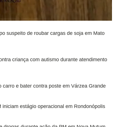
rupo suspeito de roubar cargas de soja em Mato
ontra criança com autismo durante atendimento
do carro e bater contra poste em Várzea Grande
 iniciam estágio operacional em Rondonópolis
o de drogas durante ação da PM em Nova Mutum