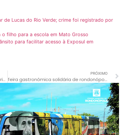
 de Lucas do Rio Verde; crime foi registrado por
 o filho para a escola em Mato Grosso
nsito para facilitar acesso à Exposul em
PRÓXIMO
youtuber e caminhoneira aline füchter ouriques, sofre grave acidente em mt (veja vídeo)
feira gastronômica solidária de rondonópolis começa nesta sexta