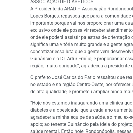
ASSOCIAÇÃO DE DIABÉTICOS
A Presidente da ARAD – Associação Rondonopolit
Lopes Borges, repassou que para a comunidade d
importante porque vai nos proporcionar uma quali
exclusivo onde ele possa vir receber atendimento 
onde ele poderá assistir palestras de orientação 
significa uma vitória muito grande e a gente agr
concretizar essa luta que a gente vem desenvol
Guinâncio e o Dr. Artur Emílio, e proporcionar es
região; muito obrigado”, agradeceu a presidente
O prefeito José Carlos do Pátio ressaltou que r
no estado e na região Centro-Oeste, por oferecer
de alta qualidade, e prometeu ampliar ainda mais
“Hoje nós estamos inaugurando uma clínica que v
diabetes e a obesidade, que a cada ano aumenta
agradecer a minha equipe de saúde, ao meu ex-s
apoio; ao tenente Guinâncio pela ideia do projet
saúde mental. Então hoje, Rondonópolis, nessas 