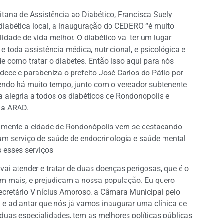
ana de Assistência ao Diabético, Francisca Suely
iabética local, a inauguração do CEDERO “é muito
dade de vida melhor. O diabético vai ter um lugar
e toda assistência médica, nutricional, e psicológica e
de como tratar o diabetes. Então isso aqui para nós
adece e parabeniza o prefeito José Carlos do Pátio por
vendo há muito tempo, junto com o vereador subtenente
sa alegria a todos os diabéticos de Rondonópolis e
 da ARAD.
ealmente a cidade de Rondonópolis vem se destacando
 um serviço de saúde de endocrinologia e saúde mental
 esses serviços.
ai atender e tratar de duas doenças perigosas, que é o
m mais, e prejudicam a nossa população. Eu quero
ecretário Vinícius Amoroso, a Câmara Municipal pelo
o, e adiantar que nós já vamos inaugurar uma clínica de
duas especialidades, tem as melhores políticas públicas