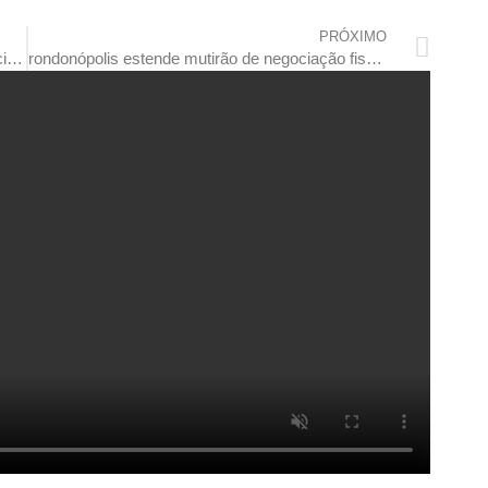
PRÓXIMO
ministro da saúde vem a rondonópolis, credencia novas unidades e anuncia custeio de agentes comunitários
rondonópolis estende mutirão de negociação fiscal até sexta-feira (16) da próxima semana