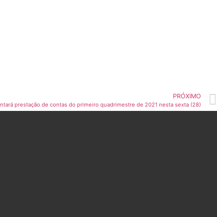
PRÓXIMO
entará prestação de contas do primeiro quadrimestre de 2021 nesta sexta (28)