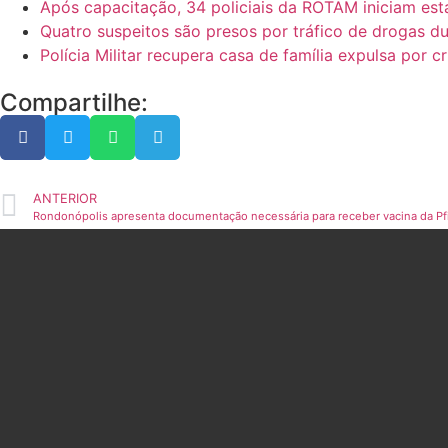
Após capacitação, 34 policiais da ROTAM iniciam es
Quatro suspeitos são presos por tráfico de drogas
Polícia Militar recupera casa de família expulsa por 
Compartilhe:
ANTERIOR
Rondonópolis apresenta documentação necessária para receber vacina da Pf