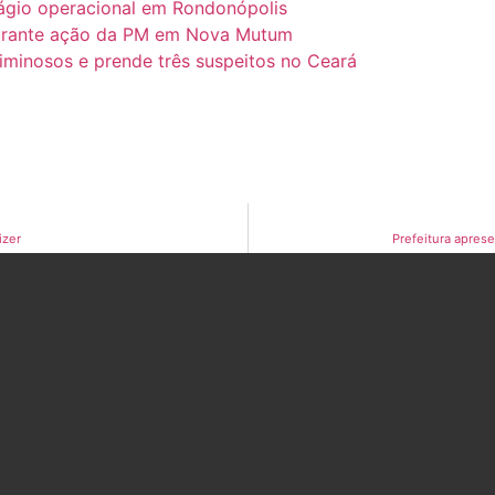
tágio operacional em Rondonópolis
 durante ação da PM em Nova Mutum
criminosos e prende três suspeitos no Ceará
izer
Prefeitura apres