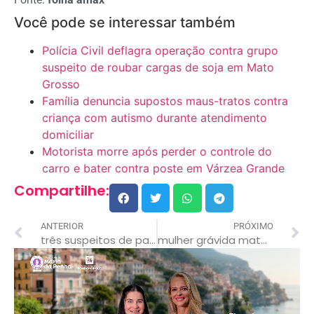
Você pode se interessar também
Polícia Civil deflagra operação contra grupo
suspeito de roubar cargas de soja em Mato
Grosso
Família denuncia supostos maus-tratos contra
criança com autismo durante atendimento
domiciliar
Motorista morre após perder o controle do
carro e bater contra poste em Várzea Grande
Compartilhe:
ANTERIOR
PRÓXIMO
três suspeitos de participação em tentativa de sequestro de gestante são presos com drogas em mt
mulher grávida mata o marido a facadas durante discussão supostamente por ciúmes.