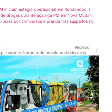
M iniciam estágio operacional em Rondonópolis
co de drogas durante ação da PM em Nova Mutum
 expulsa por criminosos e prende três suspeitos no
PRÓXIMO
trabalhador rural é morto a tiros por colega de serviço
homem é amarrado em placa de sinalização após furtar veículo em mt