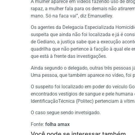
A mulher aparece em vídeos fazendo uso de drog
rapaz, a mulher fala para os demais não atirarem
mano. Só na faca vai”, diz Emanuelley.
Os agentes da Delegacia Especializada Homicíd
suspeita que ainda não foi localizada e já é con
de Gediano, a justiça sabe que a execução acon
quadrilha que não pertence à facção à qual ele e
que está à frente das investigações.
Ainda segundo o delegado, outras três pessoas já
Uma pessoa, que também aparece no vídeo, foi 
O suspeito foi localizado em poder do veículo Go
encontrados vestígios de sangue e pele humana q
IdentificaçãoTécnica (Politec) pertenciam à vítim
O caso segue sendo invetsigado.
Fonte:
folha amax
Você pode se interessar também