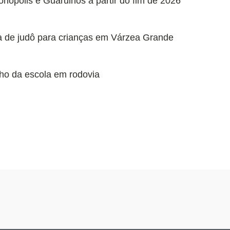
nópolis e Guarulhos a partir do fim de 2026
aula de judô para crianças em Várzea Grande
ho da escola em rodovia