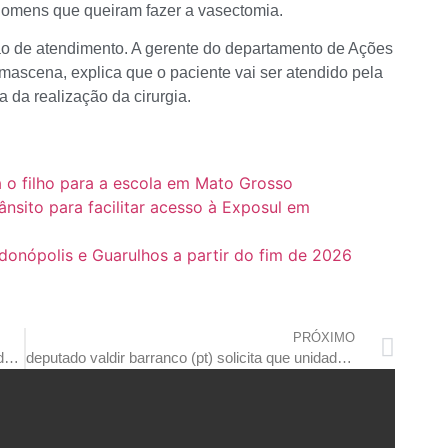
homens que queiram fazer a vasectomia.
o de atendimento. A gerente do departamento de Ações
ascena, explica que o paciente vai ser atendido pela
a da realização da cirurgia.
 o filho para a escola em Mato Grosso
nsito para facilitar acesso à Exposul em
onópolis e Guarulhos a partir do fim de 2026
PRÓXIMO
sintep-mt alerta que redimensionamento da seduc eliminará postos de trabalho na educação
deputado valdir barranco (pt) solicita que unidade do incra em rondonópolis não seja fechada