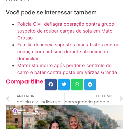
Você pode se interessar também
Polícia Civil deflagra operação contra grupo
suspeito de roubar cargas de soja em Mato
Grosso
Família denuncia supostos maus-tratos contra
criança com autismo durante atendimento
domiciliar
Motorista morre após perder o controle do
carro e bater contra poste em Várzea Grande
Compartilhe:
ANTERIOR
PRÓXIMO
polícia civil indicia seis envolvidos em triplo homicídio ligado à facção em mt
corregedoria pede afastamento de delegado após troca de tiros em sorriso