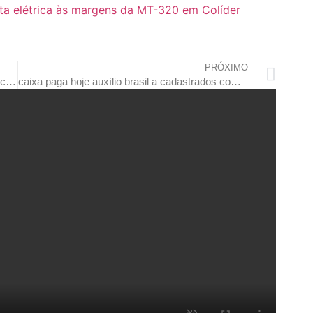
ta elétrica às margens da MT-320 em Colíder
PRÓXIMO
empaer apresenta biodigestores a agricultores como opção de redução de custos e sustentabilidade
caixa paga hoje auxílio brasil a cadastrados com nis final 4