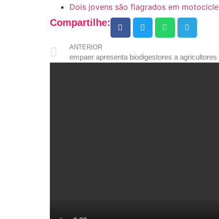
Dois jovens são flagrados em motocicle
Compartilhe:
ANTERIOR