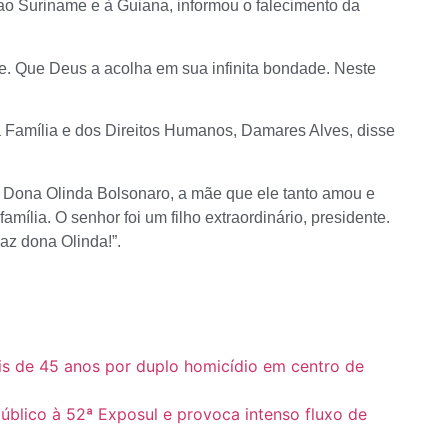
ao Suriname e à Guiana, informou o falecimento da
. Que Deus a acolha em sua infinita bondade. Neste
a Família e dos Direitos Humanos, Damares Alves, disse
. Dona Olinda Bolsonaro, a mãe que ele tanto amou e
amília. O senhor foi um filho extraordinário, presidente.
az dona Olinda!”.
is de 45 anos por duplo homicídio em centro de
blico à 52ª Exposul e provoca intenso fluxo de