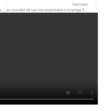
PRÓXIMO
mulher com duas vaginas em mt conta “causos” nas redes sociais e viraliza
ex-morador de rua vira empresário e emprega 50 pessoas