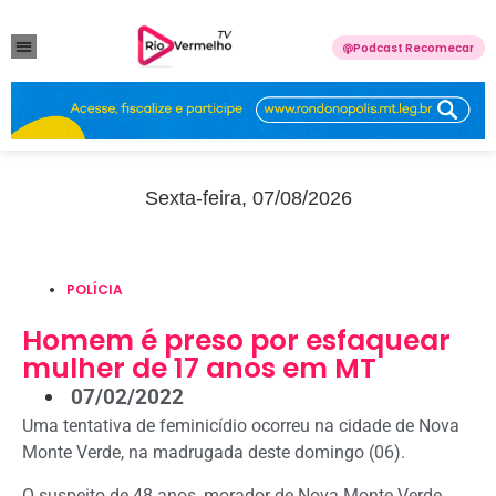
Podcast Recomecar
VIOLÊNCIA DOMÉSTICA
ANUNCIE CONOSCO
Sexta-feira, 07/08/2026
POLÍCIA
Homem é preso por esfaquear
mulher de 17 anos em MT
07/02/2022
Uma tentativa de feminicídio ocorreu na cidade de Nova
Monte Verde, na madrugada deste domingo (06).
O suspeito de 48 anos, morador de Nova Monte Verde,