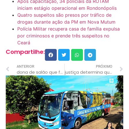
Após capacitação, 34 policiais da ROTAM
iniciam estágio operacional em Rondonópolis
Quatro suspeitos são presos por tráfico de
drogas durante ação da PM em Nova Mutum
Polícia Militar recupera casa de família expulsa
por criminosos e prende três suspeitos no
Ceará
Compartilhe:
ANTERIOR
PRÓXIMO
dona de salão que foi baleada pelo ex-marido, tinha medida protetiva contra ele
justiça determina quebra de sigilo de dados armazenados em telefones da “princesinha macabra”