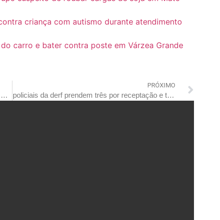
 contra criança com autismo durante atendimento
 do carro e bater contra poste em Várzea Grande
PRÓXIMO
homem é assassinado a tiros ao lado de praça em mt
policiais da derf prendem três por receptação e tráfico de drogas