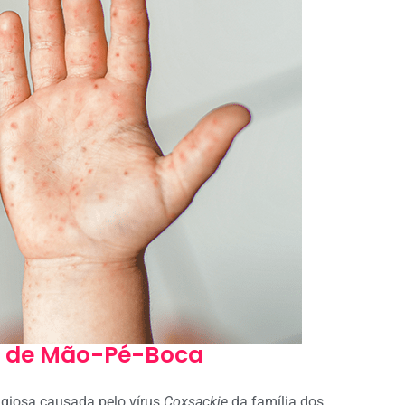
 de Mão-Pé-Boca
giosa causada pelo vírus
Coxsackie
da família dos