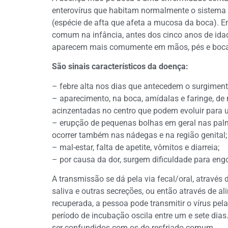
enterovírus que habitam normalmente o sistema
(espécie de afta que afeta a mucosa da boca). 
comum na infância, antes dos cinco anos de ida
aparecem mais comumente em mãos, pés e boca
São sinais característicos da doença:
– febre alta nos dias que antecedem o surgiment
– aparecimento, na boca, amídalas e faringe, d
acinzentadas no centro que podem evoluir para u
– erupção de pequenas bolhas em geral nas pal
ocorrer também nas nádegas e na região genital;
– mal-estar, falta de apetite, vômitos e diarreia;
– por causa da dor, surgem dificuldade para engo
A transmissão se dá pela via fecal/oral, através 
saliva e outras secreções, ou então através de 
recuperada, a pessoa pode transmitir o vírus p
período de incubação oscila entre um e sete dia
ser confundidos com os do resfriado comum.