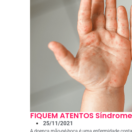
FIQUEM ATENTOS Síndrome
25/11/2021
A doença mão-pé-boca é uma enfermidade conta