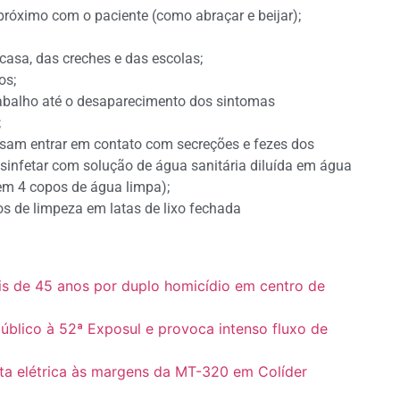
 próximo com o paciente (como abraçar e beijar);
asa, das creches e das escolas;
os;
rabalho até o desaparecimento dos sintomas
;
ossam entrar em contato com secreções e fezes dos
sinfetar com solução de água sanitária diluída em água
 em 4 copos de água limpa);
s de limpeza em latas de lixo fechada
is de 45 anos por duplo homicídio em centro de
blico à 52ª Exposul e provoca intenso fluxo de
ta elétrica às margens da MT-320 em Colíder