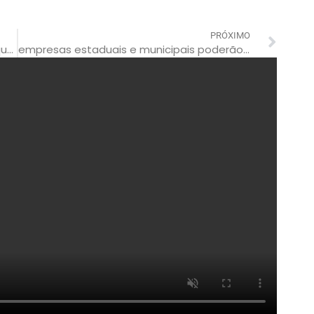
PRÓXIMO
justiça marca julgamento de madrasta que envenenou criança
empresas estaduais e municipais poderão pegar r$ 3 bi emprestados