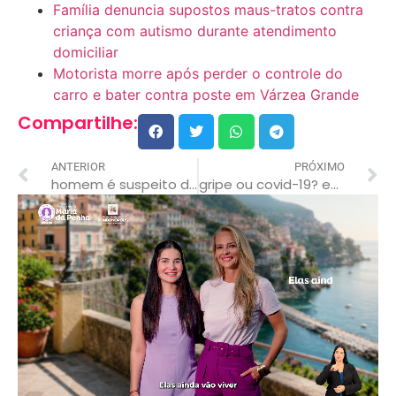
Família denuncia supostos maus-tratos contra
criança com autismo durante atendimento
domiciliar
Motorista morre após perder o controle do
carro e bater contra poste em Várzea Grande
Compartilhe:
ANTERIOR
PRÓXIMO
homem é suspeito de tentar matar a filha que o acusou de estupro mt
gripe ou covid-19? especialistas ressaltam importância da testagem