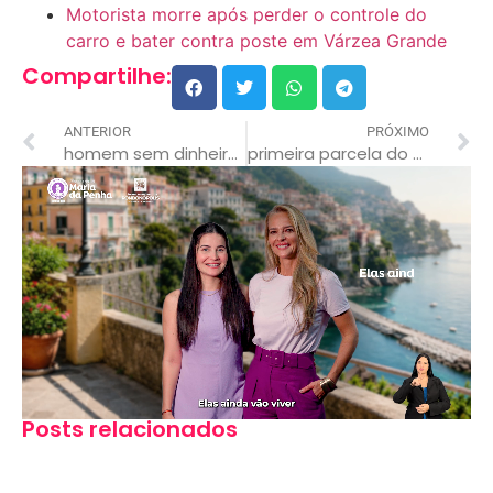
Motorista morre após perder o controle do
carro e bater contra poste em Várzea Grande
Compartilhe:
ANTERIOR
PRÓXIMO
homem sem dinheiro fogem e deixa mulher em motel mt
primeira parcela do décimo terceiro deve ser paga até hoje
Posts relacionados