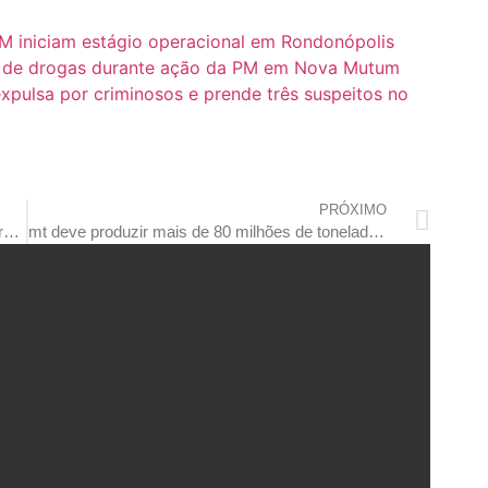
M iniciam estágio operacional em Rondonópolis
co de drogas durante ação da PM em Nova Mutum
 expulsa por criminosos e prende três suspeitos no
PRÓXIMO
casal e filhas de 13, 9 e 3 anos, moradores de rondonópolis, morrem em acidente no paraná
mt deve produzir mais de 80 milhões de toneladas de grãos, aponta estimativa