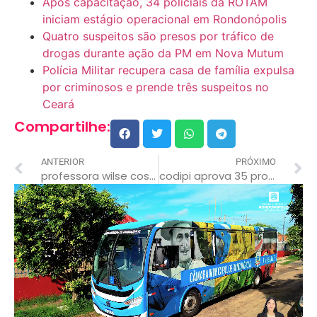
Após capacitação, 34 policiais da ROTAM
iniciam estágio operacional em Rondonópolis
Quatro suspeitos são presos por tráfico de
drogas durante ação da PM em Nova Mutum
Polícia Militar recupera casa de família expulsa
por criminosos e prende três suspeitos no
Ceará
Compartilhe:
ANTERIOR
PRÓXIMO
professora wilse costa falece após luta contra o câncer
codipi aprova 35 projetos de empresas para atuação nos distritos industriais