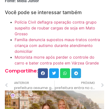
Fonte: Mídia Júnior
Você pode se interessar também
Polícia Civil deflagra operação contra grupo
suspeito de roubar cargas de soja em Mato
Grosso
Família denuncia supostos maus-tratos contra
criança com autismo durante atendimento
domiciliar
Motorista morre após perder o controle do
carro e bater contra poste em Várzea Grande
Compartilhe:
ANTERIOR
PRÓXIMO
prefeitura assume gestão de lar de idosos após denúncias de abandono em rondonópolis
prefeitura entra no clima da copa e transforma bola gigante em atração no paço municipal