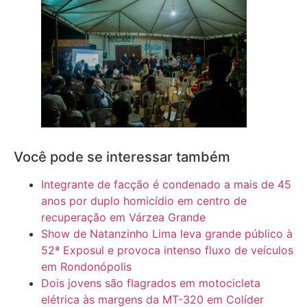
Você pode se interessar também
Integrante de facção é condenado a mais de 45
anos por duplo homicídio em centro de
recuperação em Várzea Grande
Show de Natanzinho Lima leva grande público à
52ª Exposul e provoca intenso fluxo de veículos
em Rondonópolis
Dois jovens são flagrados em motocicleta
elétrica às margens da MT-320 em Colíder