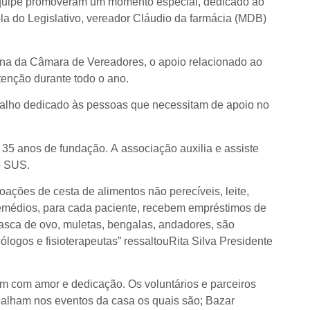
 equipe promoveram um momento especial, dedicado ao
ola do Legislativo, vereador Cláudio da farmácia (MDB)
una da Câmara de Vereadores, o apoio relacionado ao
enção durante todo o ano.
balho dedicado às pessoas que necessitam de apoio no
35 anos de fundação. A associação auxilia e assiste
o SUS.
ações de cesta de alimentos não perecíveis, leite,
 remédios, para cada paciente, recebem empréstimos de
casca de ovo, muletas, bengalas, andadores, são
ólogos e fisioterapeutas” ressaltouRita Silva Presidente
m com amor e dedicação. Os voluntários e parceiros
alham nos eventos da casa os quais são; Bazar