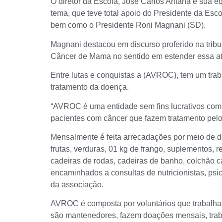
O diretor da Escola, Jose Carlos Aritana e sua
tema, que teve total apoio do Presidente da Esc
bem como o Presidente Roni Magnani (SD).
Magnani destacou em discurso proferido na trib
Câncer de Mama no sentido em estender essa at
Entre lutas e conquistas a (AVROC), tem um tra
tratamento da doença.
“AVROC é uma entidade sem fins lucrativos com 
pacientes com câncer que fazem tratamento pel
Mensalmente é feita arrecadações por meio de do
frutas, verduras, 01 kg de frango, suplementos,
cadeiras de rodas, cadeiras de banho, colchão 
encaminhados a consultas de nutricionistas, psic
da associação.
AVROC é composta por voluntários que trabalha
são mantenedores, fazem doações mensais, trab