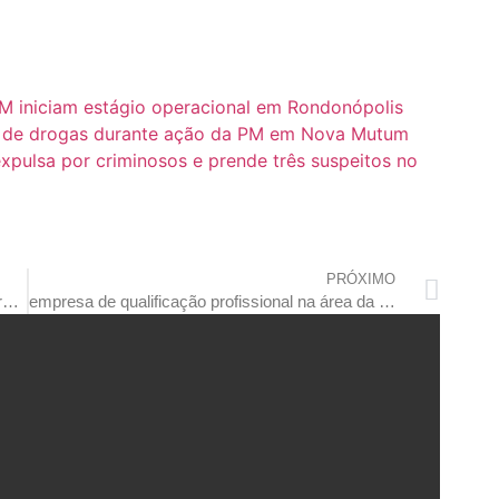
M iniciam estágio operacional em Rondonópolis
co de drogas durante ação da PM em Nova Mutum
 expulsa por criminosos e prende três suspeitos no
PRÓXIMO
seciti abre oportunidade com o projeto “cabeleireiros e barbeiros que transformam”
empresa de qualificação profissional na área da saúde recebeu homenagem da câmara municipal por serviços prestados durante a pandemia