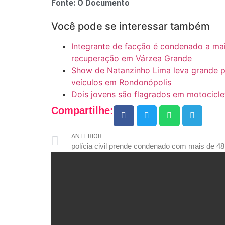
Fonte: O Documento
Você pode se interessar também
Integrante de facção é condenado a ma
recuperação em Várzea Grande
Show de Natanzinho Lima leva grande pú
veículos em Rondonópolis
Dois jovens são flagrados em motocicle
Compartilhe:
ANTERIOR