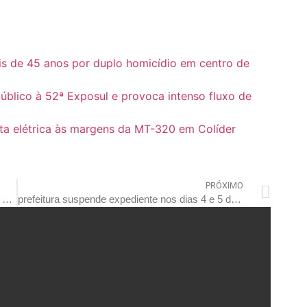
is de 45 anos por duplo homicídio em centro de
blico à 52ª Exposul e provoca intenso fluxo de
ta elétrica às margens da MT-320 em Colíder
PRÓXIMO
polícia civil prende condenado com mais de 48 anos de pena por roubos e furtos
prefeitura suspende expediente nos dias 4 e 5 de junho; serviços essenciais serão mantidos