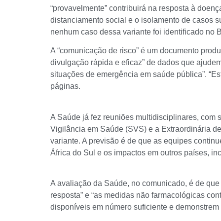
“provavelmente” contribuirá na resposta à doen
distanciamento social e o isolamento de casos su
nenhum caso dessa variante foi identificado no B
A “comunicação de risco” é um documento produz
divulgação rápida e eficaz” de dados que ajude
situações de emergência em saúde pública”. “Est
páginas.
A Saúde já fez reuniões multidisciplinares, com 
Vigilância em Saúde (SVS) e a Extraordinária de
variante. A previsão é de que as equipes contin
África do Sul e os impactos em outros países, in
A avaliação da Saúde, no comunicado, é de que “
resposta” e “as medidas não farmacológicas con
disponíveis em número suficiente e demonstrem t