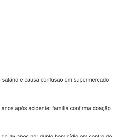
o salário e causa confusão em supermercado
 anos após acidente; família confirma doação
 de 45 anos por duplo homicídio em centro de