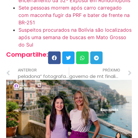
encerramento da 52ª Exposul em Rondonópolis
Sete pessoas morrem após carro carregado
com maconha fugir da PRF e bater de frente na
BR-251
Suspeitos procurados na Bolívia são localizados
após uma semana de buscas em Mato Grosso
do Sul
Compartilhe:
ANTERIOR
PRÓXIMO
peladona” fotografada em delegacia é casada com policial
governo de mt finaliza licitação e 380 mil estudantes da rede estadual receberão kits uniformes