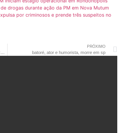
M iniciam estágio operacional em Rondonópolis
co de drogas durante ação da PM em Nova Mutum
 expulsa por criminosos e prende três suspeitos no
PRÓXIMO
calor acumulado em oceanos bate novos recordes em 2021, alerta estudo
batoré, ator e humorista, morre em sp