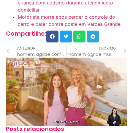
criança com autismo durante atendimento
domiciliar
Motorista morre após perder o controle do
carro e bater contra poste em Várzea Grande
Compartilhe:
ANTERIOR
PRÓXIMO
homem agride companheiro com socos e mordida durante briga em juscimeira; sogra aciona a polícia
“homem agride mulher, rouba celular e deixa vítima em estado de pânico em rondonópolis”
Posts relacionados