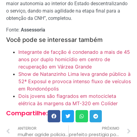
maior autonomia ao interior do Estado descentralizando
o serviço, dando mais agilidade na etapa final para a
obtenção da CNH”, completou.
Fonte:
Assessoria
Você pode se interessar também
Integrante de facção é condenado a mais de 45
anos por duplo homicídio em centro de
recuperação em Várzea Grande
Show de Natanzinho Lima leva grande público à
52ª Exposul e provoca intenso fluxo de veículos
em Rondonópolis
Dois jovens são flagrados em motocicleta
elétrica às margens da MT-320 em Colíder
Compartilhe:
ANTERIOR
PRÓXIMO
mulher agride policiais militares para tentar impedir prisão do marido
prefeito prestigia posse de diretores da rede municipal e pede ajuda para avançar na qualidade da educação