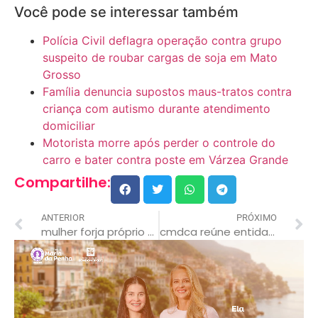
Você pode se interessar também
Polícia Civil deflagra operação contra grupo
suspeito de roubar cargas de soja em Mato
Grosso
Família denuncia supostos maus-tratos contra
criança com autismo durante atendimento
domiciliar
Motorista morre após perder o controle do
carro e bater contra poste em Várzea Grande
Compartilhe:
ANTERIOR
PRÓXIMO
mulher forja próprio sequestro, mas é presa com três homens dentro de motel
cmdca reúne entidades para seleção de projetos com direito a financiamentos do fundo municipal