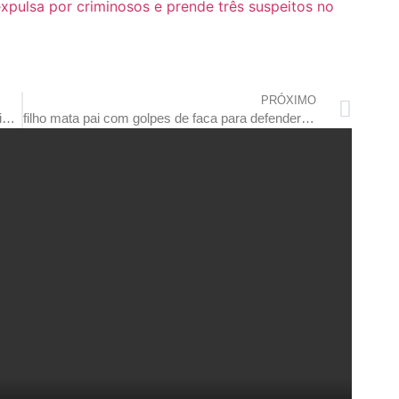
 expulsa por criminosos e prende três suspeitos no
PRÓXIMO
prefeita assina convênio e sesp vai implantar sistema de videomonitoramento em jaciara
filho mata pai com golpes de faca para defender mãe