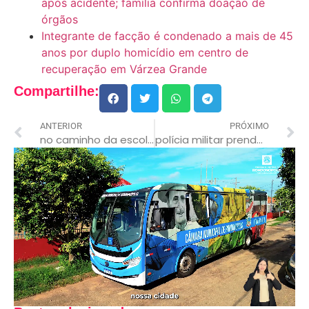
após acidente; família confirma doação de
órgãos
Integrante de facção é condenado a mais de 45
anos por duplo homicídio em centro de
recuperação em Várzea Grande
Compartilhe:
ANTERIOR
PRÓXIMO
no caminho da escola, criança encontra jacaré e se assusta em mt
polícia militar prende homem em flagrante por estupro tentado contra menor